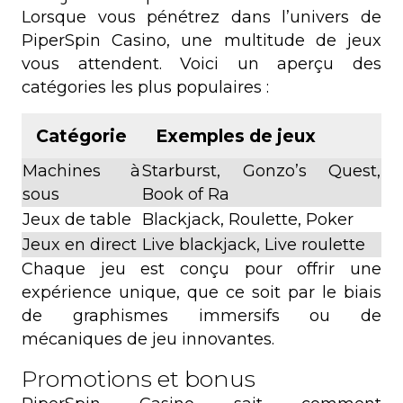
Lorsque vous pénétrez dans l’univers de
PiperSpin Casino, une multitude de jeux
vous attendent. Voici un aperçu des
catégories les plus populaires :
Catégorie
Exemples de jeux
Machines à
Starburst, Gonzo’s Quest,
sous
Book of Ra
Jeux de table
Blackjack, Roulette, Poker
Jeux en direct
Live blackjack, Live roulette
Chaque jeu est conçu pour offrir une
expérience unique, que ce soit par le biais
de graphismes immersifs ou de
mécaniques de jeu innovantes.
Promotions et bonus