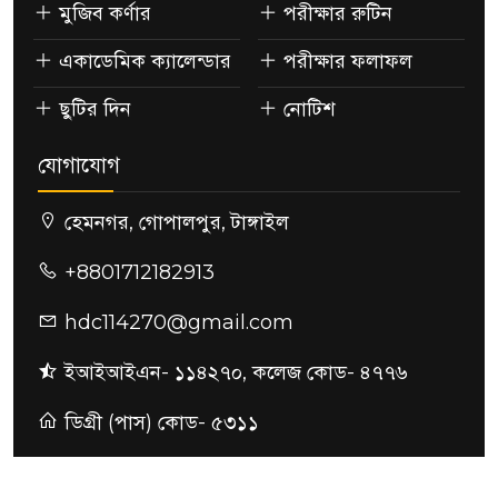
মুজিব কর্ণার
পরীক্ষার রুটিন
একাডেমিক ক্যালেন্ডার
পরীক্ষার ফলাফল
ছুটির দিন
নোটিশ
যোগাযোগ
হেমনগর, গোপালপুর, টাঙ্গাইল
+8801712182913
hdc114270@gmail.com
ইআইআইএন- ১১৪২৭০, কলেজ কোড- ৪৭৭৬
ডিগ্রী (পাস) কোড- ৫৩১১