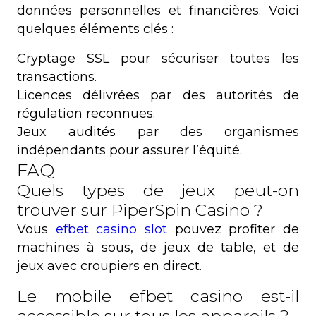
données personnelles et financières. Voici
quelques éléments clés :
Cryptage SSL pour sécuriser toutes les
transactions.
Licences délivrées par des autorités de
régulation reconnues.
Jeux audités par des organismes
indépendants pour assurer l’équité.
FAQ
Quels types de jeux peut-on
trouver sur PiperSpin Casino ?
Vous
efbet casino slot
pouvez profiter de
machines à sous, de jeux de table, et de
jeux avec croupiers en direct.
Le mobile efbet casino est-il
accessible sur tous les appareils ?