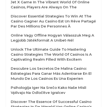
Jet X Game In The Vibrant World Of Online
Casinos, Players Are Always On The
Discover Essential Strategies To Win At The
Casino Gagner Au Casino Est Un Rêve Partagé
Par Des Millions De Personnes À
Online Vagy Offline Hogyan Válasszuk Meg A
Legjobb Játékformát A Unibet-Nél
Unlock The Ultimate Guide To Mastering
Casino Strategies The World Of Casinos Is A
Captivating Realm Filled With Excitem
Descubre Los Secretos De Malina Casino:
Estrategias Para Ganar Más Adentrarse En El
Mundo De Los Casinos Es Una Experien
Psihologija Iger Na Srečo Kako Naše Misli
Vplivajo Na Odločitve Igralcev
Discover The Essence Of Successful Casino
Strategies In De Wereld Van Online Casino’s