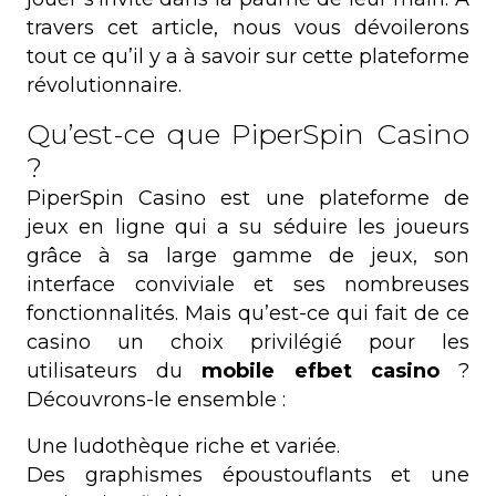
travers cet article, nous vous dévoilerons
tout ce qu’il y a à savoir sur cette plateforme
révolutionnaire.
Qu’est-ce que PiperSpin Casino
?
PiperSpin Casino est une plateforme de
jeux en ligne qui a su séduire les joueurs
grâce à sa large gamme de jeux, son
interface conviviale et ses nombreuses
fonctionnalités. Mais qu’est-ce qui fait de ce
casino un choix privilégié pour les
utilisateurs du
mobile efbet casino
?
Découvrons-le ensemble :
Une ludothèque riche et variée.
Des graphismes époustouflants et une