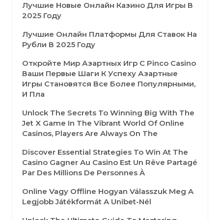
Лучшие Новые Онлайн Казино Для Игры В
2025 Году
Лучшие Онлайн Платформы Для Ставок На
Рубли В 2025 Году
Откройте Мир Азартных Игр С Pinco Casino
Ваши Первые Шаги К Успеху Азартные
Игры Становятся Все Более Популярными,
И Пла
Unlock The Secrets To Winning Big With The
Jet X Game In The Vibrant World Of Online
Casinos, Players Are Always On The
Discover Essential Strategies To Win At The
Casino Gagner Au Casino Est Un Rêve Partagé
Par Des Millions De Personnes À
Online Vagy Offline Hogyan Válasszuk Meg A
Legjobb Játékformát A Unibet-Nél