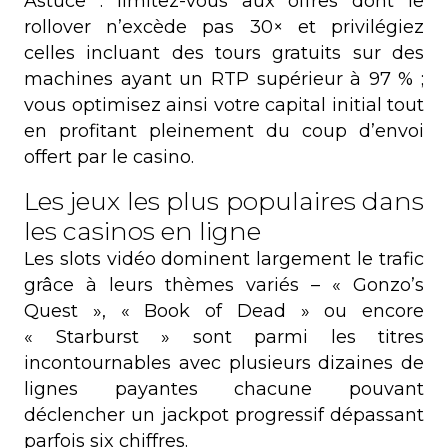
Astuce : limitez-vous aux offres dont le
rollover n’excède pas 30× et privilégiez
celles incluant des tours gratuits sur des
machines ayant un RTP supérieur à 97 % ;
vous optimisez ainsi votre capital initial tout
en profitant pleinement du coup d’envoi
offert par le casino.
Les jeux les plus populaires dans
les casinos en ligne
Les slots vidéo dominent largement le trafic
grâce à leurs thèmes variés – « Gonzo’s
Quest », « Book of Dead » ou encore
« Starburst » sont parmi les titres
incontournables avec plusieurs dizaines de
lignes payantes chacune pouvant
déclencher un jackpot progressif dépassant
parfois six chiffres.