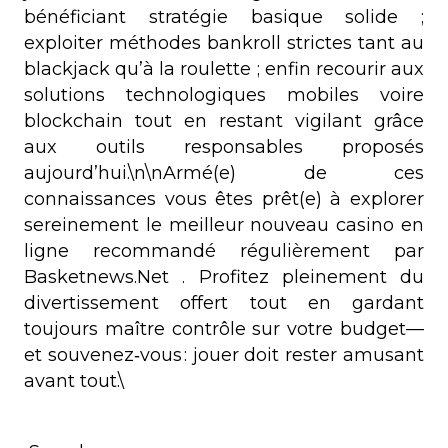
bénéficiant stratégie basique solide ;
exploiter méthodes bankroll strictes tant au
blackjack qu’à la roulette ; enfin recourir aux
solutions technologiques mobiles voire
blockchain tout en restant vigilant grâce
aux outils responsables proposés
aujourd’hui.\n\nArmé(e) de ces
connaissances vous êtes prêt(e) à explorer
sereinement le meilleur nouveau casino en
ligne recommandé régulièrement par
Basketnews.Net . Profitez pleinement du
divertissement offert tout en gardant
toujours maître contrôle sur votre budget—
et souvenez‑vous : jouer doit rester amusant
avant tout.\