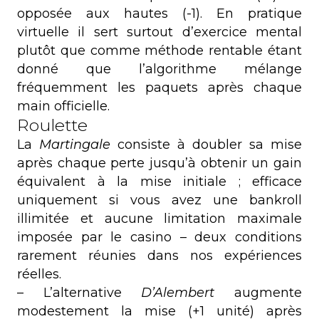
opposée aux hautes (-1). En pratique
virtuelle il sert surtout d’exercice mental
plutôt que comme méthode rentable étant
donné que l’algorithme mélange
fréquemment les paquets après chaque
main officielle.
Roulette
La
Martingale
consiste à doubler sa mise
après chaque perte jusqu’à obtenir un gain
équivalent à la mise initiale ; efficace
uniquement si vous avez une bankroll
illimitée et aucune limitation maximale
imposée par le casino – deux conditions
rarement réunies dans nos expériences
réelles.
– L’alternative
D’Alembert
augmente
modestement la mise (+1 unité) après