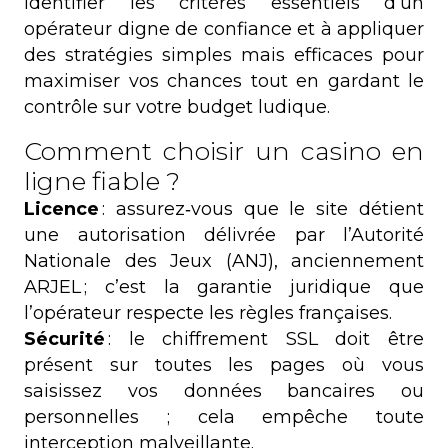
identifier les critères essentiels d’un
opérateur digne de confiance et à appliquer
des stratégies simples mais efficaces pour
maximiser vos chances tout en gardant le
contrôle sur votre budget ludique.
Comment choisir un casino en
ligne fiable ?
Licence
: assurez‑vous que le site détient
une autorisation délivrée par l’Autorité
Nationale des Jeux (ANJ), anciennement
ARJEL ; c’est la garantie juridique que
l’opérateur respecte les règles françaises.
Sécurité
: le chiffrement SSL doit être
présent sur toutes les pages où vous
saisissez vos données bancaires ou
personnelles ; cela empêche toute
interception malveillante.