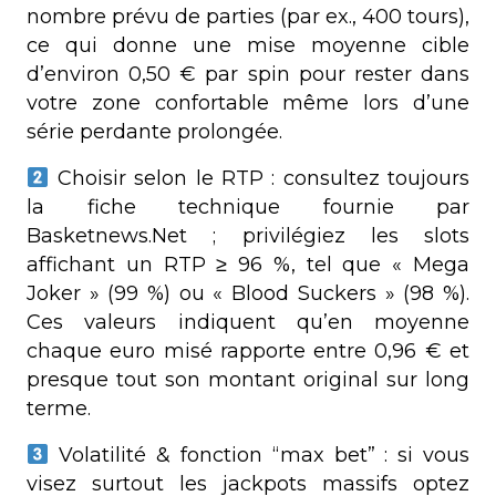
nombre prévu de parties (par ex., 400 tours),
ce qui donne une mise moyenne cible
d’environ 0,50 € par spin pour rester dans
votre zone confortable même lors d’une
série perdante prolongée.
Choisir selon le RTP : consultez toujours
la fiche technique fournie par
Basketnews.Net ; privilégiez les slots
affichant un RTP ≥ 96 %, tel que « Mega
Joker » (99 %) ou « Blood Suckers » (98 %).
Ces valeurs indiquent qu’en moyenne
chaque euro misé rapporte entre 0,96 € et
presque tout son montant original sur long
terme.
Volatilité & fonction “max bet” : si vous
visez surtout les jackpots massifs optez