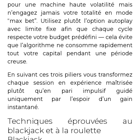
pour une machine haute volatilité mais
n’engagez jamais votre totalité en mode
“max bet”. Utilisez plutôt l’option autoplay
avec limite fixe afin que chaque cycle
respecte votre budget prédéfini — cela évite
que l’algorithme ne consomme rapidement
tout votre capital pendant une période
creuse.
En suivant ces trois piliers vous transformez
chaque session en expérience maîtrisée
plutôt qu’en pari impulsif guidé
uniquement par l’espoir d’un gain
instantané.
Techniques éprouvées au
blackjack et à la roulette
Blackjack