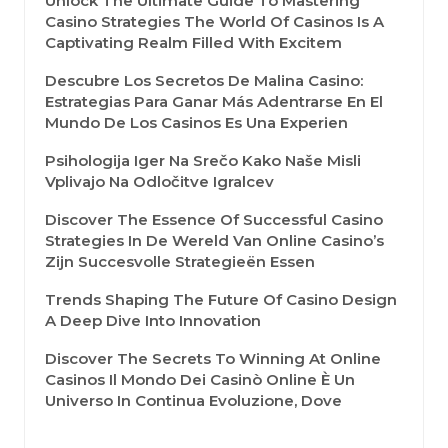
Unlock The Ultimate Guide To Mastering
Casino Strategies The World Of Casinos Is A
Captivating Realm Filled With Excitem
Descubre Los Secretos De Malina Casino:
Estrategias Para Ganar Más Adentrarse En El
Mundo De Los Casinos Es Una Experien
Psihologija Iger Na Srečo Kako Naše Misli
Vplivajo Na Odločitve Igralcev
Discover The Essence Of Successful Casino
Strategies In De Wereld Van Online Casino’s
Zijn Succesvolle Strategieën Essen
Trends Shaping The Future Of Casino Design
A Deep Dive Into Innovation
Discover The Secrets To Winning At Online
Casinos Il Mondo Dei Casinò Online È Un
Universo In Continua Evoluzione, Dove