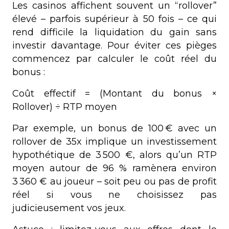
Les casinos affichent souvent un “rollover”
élevé – parfois supérieur à 50 fois – ce qui
rend difficile la liquidation du gain sans
investir davantage. Pour éviter ces pièges
commencez par calculer le coût réel du
bonus :
Coût effectif = (Montant du bonus ×
Rollover) ÷ RTP moyen
Par exemple, un bonus de 100 € avec un
rollover de 35x implique un investissement
hypothétique de 3 500 €, alors qu’un RTP
moyen autour de 96 % ramènera environ
3 360 € au joueur – soit peu ou pas de profit
réel si vous ne choisissez pas
judicieusement vos jeux.