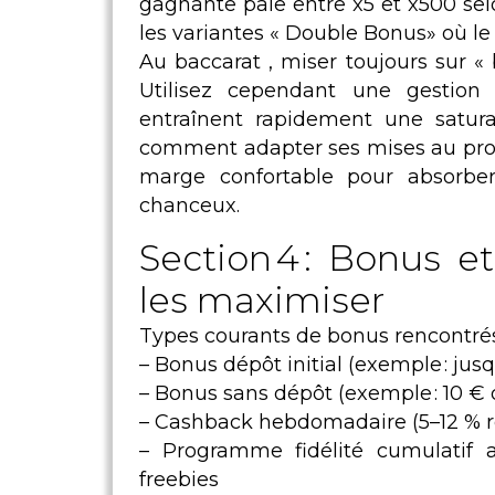
gagnante paie entre x5 et x500 sel
les variantes « Double Bonus» où le 
Au baccarat , miser toujours sur «
Utilisez cependant une gestion s
entraînent rapidement une saturat
comment adapter ses mises au profi
marge confortable pour absorber 
chanceux.
Section 4 : Bonus 
les maximiser
Types courants de bonus rencontrés 
– Bonus dépôt initial (exemple : jus
– Bonus sans dépôt (exemple : 10 € of
– Cashback hebdomadaire (5–12 % re
– Programme fidélité cumulatif 
freebies