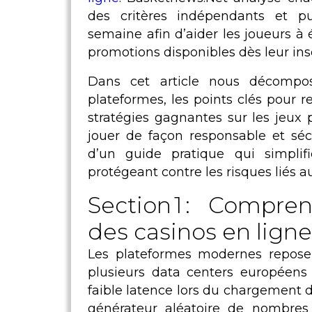
des critères indépendants et p
semaine afin d’aider les joueurs à é
promotions disponibles dès leur insc
Dans cet article nous décompo
plateformes, les points clés pour r
stratégies gagnantes sur les jeux
jouer de façon responsable et séc
d’un guide pratique qui simplif
protégeant contre les risques liés au
Section 1 : Compr
des casinos en ligne
Les plateformes modernes reposen
plusieurs data centers européens 
faible latence lors du chargement 
générateur aléatoire de nombres (