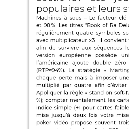
populaires et leurs s
Machines à sous – Le facteur clé 
et 98 %. Les titres “Book of Ra De
régulièrement quatre symboles sca
avec multiplicateur x3 ; il convient 
afin de survivre aux séquences l
version européenne possède un
l’américaine ajoute double zéro
(
RTP≈94%). La stratégie « Marti
chaque perte mais à imposer une 
multiplié par quatre afin d’éviter
Appliquer la règle « stand on soft
%); compter mentalement les carte
indice simple (+1 pour cartes faib
mise jusqu’à deux fois votre mise
poker vidéo propose souvent tro