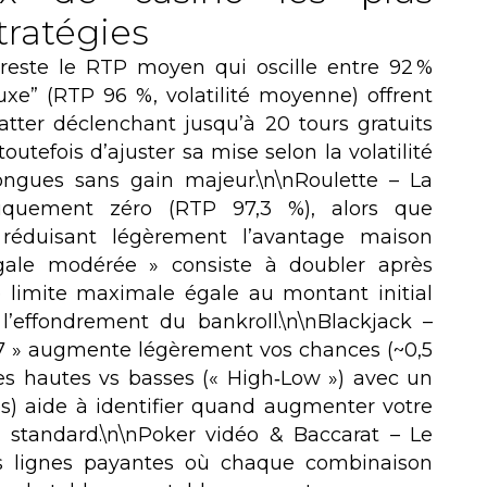
tratégies
reste le RTP moyen qui oscille entre 92 %
luxe” (RTP 96 %, volatilité moyenne) offrent
tter déclenchant jusqu’à 20 tours gratuits
toutefois d’ajuster sa mise selon la volatilité
ongues sans gain majeur.\n\nRoulette – La
iquement zéro (RTP 97,3 %), alors que
 réduisant légèrement l’avantage maison
ngale modérée » consiste à doubler après
limite maximale égale au montant initial
 l’effondrement du bankroll.\n\nBlackjack –
‑17 » augmente légèrement vos chances (~0,5
s hautes vs basses (« High‑Low ») avec un
les) aide à identifier quand augmenter votre
 standard.\n\nPoker vidéo & Baccarat – Le
is lignes payantes où chaque combinaison