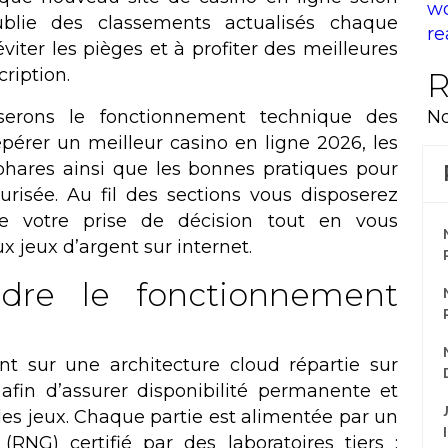
wo
ublie des classements actualisés chaque
re
viter les pièges et à profiter des meilleures
ription.
R
serons le fonctionnement technique des
No
epérer un meilleur casino en ligne 2026, les
 phares ainsi que les bonnes pratiques pour
urisée. Au fil des sections vous disposerez
ie votre prise de décision tout en vous
x jeux d’argent sur internet.
endre le fonctionnement
t sur une architecture cloud répartie sur
afin d’assurer disponibilité permanente et
des jeux. Chaque partie est alimentée par un
RNG) certifié par des laboratoires tiers ;