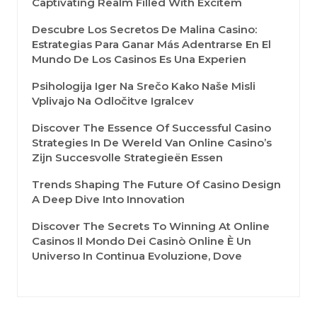
Captivating Realm Filled With Excitem
Descubre Los Secretos De Malina Casino:
Estrategias Para Ganar Más Adentrarse En El
Mundo De Los Casinos Es Una Experien
Psihologija Iger Na Srečo Kako Naše Misli
Vplivajo Na Odločitve Igralcev
Discover The Essence Of Successful Casino
Strategies In De Wereld Van Online Casino’s
Zijn Succesvolle Strategieën Essen
Trends Shaping The Future Of Casino Design
A Deep Dive Into Innovation
Discover The Secrets To Winning At Online
Casinos Il Mondo Dei Casinò Online È Un
Universo In Continua Evoluzione, Dove