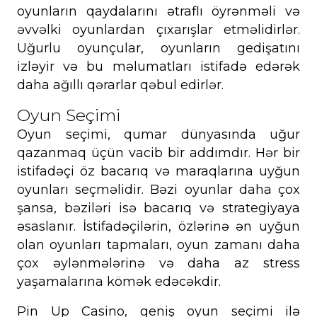
oyunların qaydalarını ətraflı öyrənməli və
əvvəlki oyunlardan çıxarışlar etməlidirlər.
Uğurlu oyunçular, oyunların gedişatını
izləyir və bu məlumatları istifadə edərək
daha ağıllı qərarlar qəbul edirlər.
Oyun Seçimi
Oyun seçimi, qumar dünyasında uğur
qazanmaq üçün vacib bir addımdır. Hər bir
istifadəçi öz bacarıq və maraqlarına uyğun
oyunları seçməlidir. Bəzi oyunlar daha çox
şansa, bəziləri isə bacarıq və strategiyaya
əsaslanır. İstifadəçilərin, özlərinə ən uyğun
olan oyunları tapmaları, oyun zamanı daha
çox əylənmələrinə və daha az stress
yaşamalarına kömək edəcəkdir.
Pin Up Casino, geniş oyun seçimi ilə