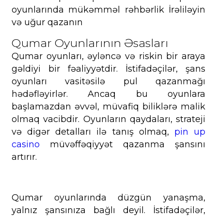
oyunlarında mükəmməl rəhbərlik İrəliləyin
və uğur qazanın
Qumar Oyunlarının Əsasları
Qumar oyunları, əyləncə və riskin bir araya
gəldiyi bir fəaliyyətdir. İstifadəçilər, şans
oyunları vasitəsilə pul qazanmağı
hədəfləyirlər. Ancaq bu oyunlara
başlamazdan əvvəl, müvafiq biliklərə malik
olmaq vacibdir. Oyunların qaydaları, strateji
və digər detalları ilə tanış olmaq,
pin up
casino
müvəffəqiyyət qazanma şansını
artırır.
Qumar oyunlarında düzgün yanaşma,
yalnız şansınıza bağlı deyil. İstifadəçilər,