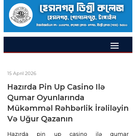
15 April 2026
Hazırda Pin Up Casino Ilə
Qumar Oyunlarında
Mükəmməl Rəhbərlik İrəliləyin
Və Uğur Qazanın
Hazırda pin up casino ilə qumar