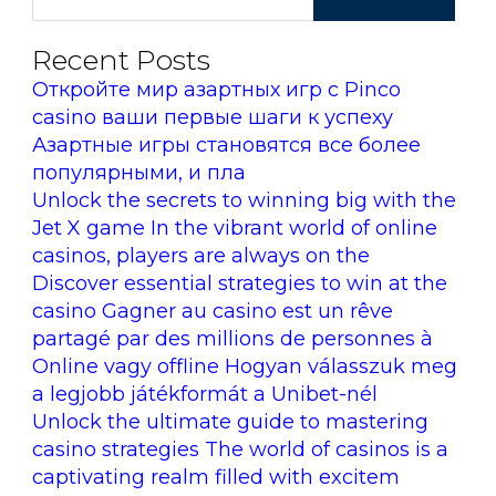
Recent Posts
Откройте мир азартных игр с Pinco
casino ваши первые шаги к успеху
Азартные игры становятся все более
популярными, и пла
Unlock the secrets to winning big with the
Jet X game In the vibrant world of online
casinos, players are always on the
Discover essential strategies to win at the
casino Gagner au casino est un rêve
partagé par des millions de personnes à
Online vagy offline Hogyan válasszuk meg
a legjobb játékformát a Unibet-nél
Unlock the ultimate guide to mastering
casino strategies The world of casinos is a
captivating realm filled with excitem