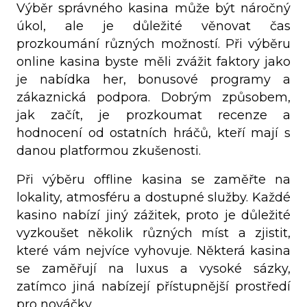
Výběr správného kasina může být náročný
úkol, ale je důležité věnovat čas
prozkoumání různých možností. Při výběru
online kasina byste měli zvážit faktory jako
je nabídka her, bonusové programy a
zákaznická podpora. Dobrým způsobem,
jak začít, je prozkoumat recenze a
hodnocení od ostatních hráčů, kteří mají s
danou platformou zkušenosti.
Při výběru offline kasina se zaměřte na
lokality, atmosféru a dostupné služby. Každé
kasino nabízí jiný zážitek, proto je důležité
vyzkoušet několik různých míst a zjistit,
které vám nejvíce vyhovuje. Některá kasina
se zaměřují na luxus a vysoké sázky,
zatímco jiná nabízejí přístupnější prostředí
pro nováčky.