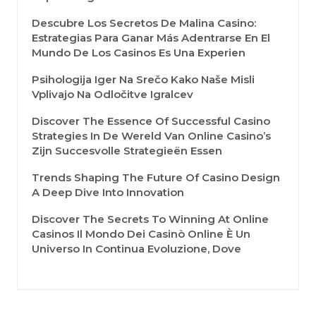
Descubre Los Secretos De Malina Casino:
Estrategias Para Ganar Más Adentrarse En El
Mundo De Los Casinos Es Una Experien
Psihologija Iger Na Srečo Kako Naše Misli
Vplivajo Na Odločitve Igralcev
Discover The Essence Of Successful Casino
Strategies In De Wereld Van Online Casino’s
Zijn Succesvolle Strategieën Essen
Trends Shaping The Future Of Casino Design
A Deep Dive Into Innovation
Discover The Secrets To Winning At Online
Casinos Il Mondo Dei Casinò Online È Un
Universo In Continua Evoluzione, Dove