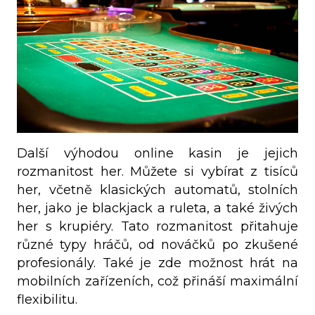
Další výhodou online kasin je jejich
rozmanitost her. Můžete si vybírat z tisíců
her, včetně klasických automatů, stolních
her, jako je blackjack a ruleta, a také živých
her s krupiéry. Tato rozmanitost přitahuje
různé typy hráčů, od nováčků po zkušené
profesionály. Také je zde možnost hrát na
mobilních zařízeních, což přináší maximální
flexibilitu.