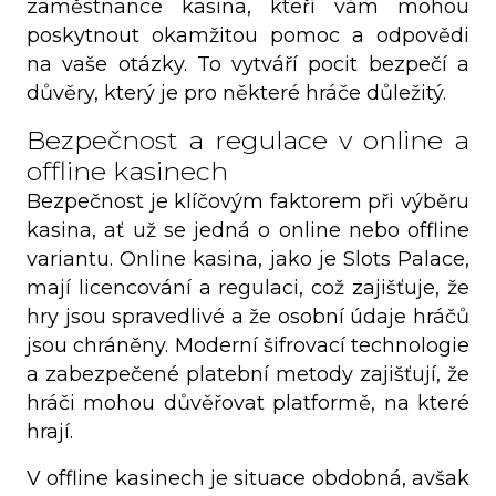
zaměstnance kasina, kteří vám mohou
poskytnout okamžitou pomoc a odpovědi
na vaše otázky. To vytváří pocit bezpečí a
důvěry, který je pro některé hráče důležitý.
Bezpečnost a regulace v online a
offline kasinech
Bezpečnost je klíčovým faktorem při výběru
kasina, ať už se jedná o online nebo offline
variantu. Online kasina, jako je Slots Palace,
mají licencování a regulaci, což zajišťuje, že
hry jsou spravedlivé a že osobní údaje hráčů
jsou chráněny. Moderní šifrovací technologie
a zabezpečené platební metody zajišťují, že
hráči mohou důvěřovat platformě, na které
hrají.
V offline kasinech je situace obdobná, avšak