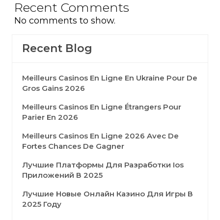
Recent Comments
No comments to show.
Recent Blog
Meilleurs Casinos En Ligne En Ukraine Pour De
Gros Gains 2026
Meilleurs Casinos En Ligne Étrangers Pour
Parier En 2026
Meilleurs Casinos En Ligne 2026 Avec De
Fortes Chances De Gagner
Лучшие Платформы Для Разработки Ios
Приложений В 2025
Лучшие Новые Онлайн Казино Для Игры В
2025 Году