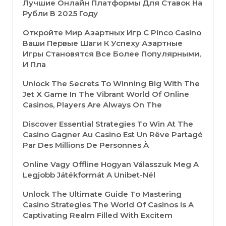
Лучшие Онлайн Платформы Для Ставок На
Рубли В 2025 Году
Откройте Мир Азартных Игр С Pinco Casino
Ваши Первые Шаги К Успеху Азартные
Игры Становятся Все Более Популярными,
И Пла
Unlock The Secrets To Winning Big With The
Jet X Game In The Vibrant World Of Online
Casinos, Players Are Always On The
Discover Essential Strategies To Win At The
Casino Gagner Au Casino Est Un Rêve Partagé
Par Des Millions De Personnes À
Online Vagy Offline Hogyan Válasszuk Meg A
Legjobb Játékformát A Unibet-Nél
Unlock The Ultimate Guide To Mastering
Casino Strategies The World Of Casinos Is A
Captivating Realm Filled With Excitem