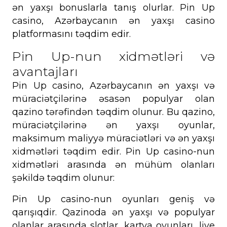
ən yaxşı bonuslarla tanış olurlar. Pin Up
casino, Azərbaycanın ən yaxşı casino
platformasını təqdim edir.
Pin Up-nun xidmətləri və
avantajları
Pin Up casino, Azərbaycanın ən yaxşı və
müraciətçilərinə əsasən populyar olan
qazino tərəfindən təqdim olunur. Bu qazino,
müraciətçilərinə ən yaxşı oyunlar,
maksimum maliyyə müraciətləri və ən yaxşı
xidmətləri təqdim edir. Pin Up casino-nun
xidmətləri arasında ən mühüm olanları
şəkildə təqdim olunur:
Pin Up casino-nun oyunları geniş və
qarışıqdir. Qazinoda ən yaxşı və populyar
olanlar arasında slotlar, kartya oyunları, live