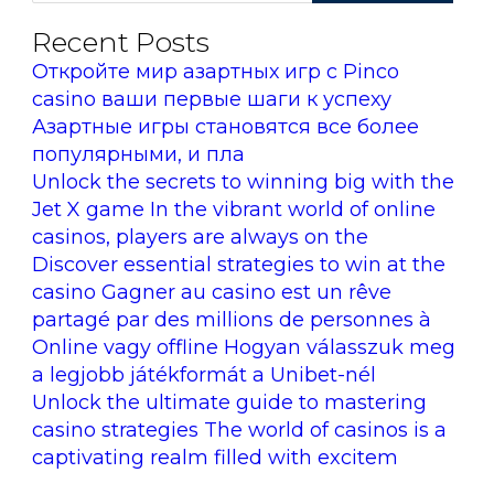
Recent Posts
Откройте мир азартных игр с Pinco
casino ваши первые шаги к успеху
Азартные игры становятся все более
популярными, и пла
Unlock the secrets to winning big with the
Jet X game In the vibrant world of online
casinos, players are always on the
Discover essential strategies to win at the
casino Gagner au casino est un rêve
partagé par des millions de personnes à
Online vagy offline Hogyan válasszuk meg
a legjobb játékformát a Unibet-nél
Unlock the ultimate guide to mastering
casino strategies The world of casinos is a
captivating realm filled with excitem