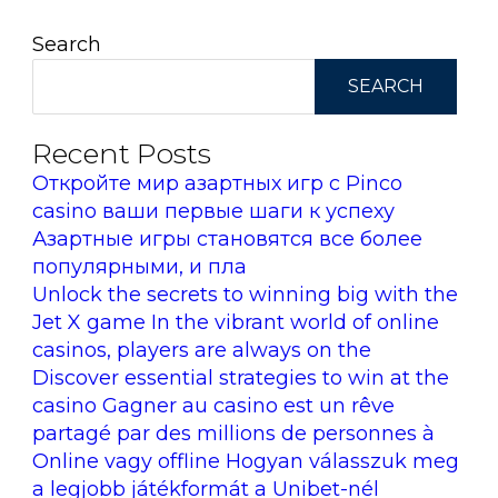
Search
SEARCH
Recent Posts
Откройте мир азартных игр с Pinco
casino ваши первые шаги к успеху
Азартные игры становятся все более
популярными, и пла
Unlock the secrets to winning big with the
Jet X game In the vibrant world of online
casinos, players are always on the
Discover essential strategies to win at the
casino Gagner au casino est un rêve
partagé par des millions de personnes à
Online vagy offline Hogyan válasszuk meg
a legjobb játékformát a Unibet-nél