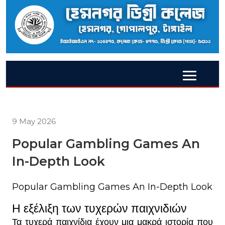
9 May 2026
Popular Gambling Games An
In-Depth Look
Popular Gambling Games An In-Depth Look
Η εξέλιξη των τυχερών παιχνιδιών
Τα τυχερά παιχνίδια έχουν μια μακρά ιστορία που