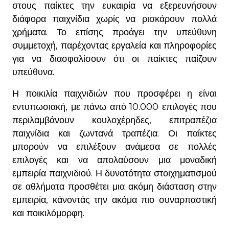
στους παίκτες την ευκαιρία να εξερευνήσουν
διάφορα παιχνίδια χωρίς να ρισκάρουν πολλά
χρήματα. Το επίσης προάγει την υπεύθυνη
συμμετοχή, παρέχοντας εργαλεία και πληροφορίες
για να διασφαλίσουν ότι οι παίκτες παίζουν
υπεύθυνα.
Η ποικιλία παιχνιδιών που προσφέρει η είναι
εντυπωσιακή, με πάνω από 10.000 επιλογές που
περιλαμβάνουν κουλοχέρηδες, επιτραπέζια
παιχνίδια και ζωντανά τραπέζια. Οι παίκτες
μπορούν να επιλέξουν ανάμεσα σε πολλές
επιλογές και να απολαύσουν μια μοναδική
εμπειρία παιχνιδιού. Η δυνατότητα στοιχηματισμού
σε αθλήματα προσθέτει μια ακόμη διάσταση στην
εμπειρία, κάνοντάς την ακόμα πιο συναρπαστική
και ποικιλόμορφη.