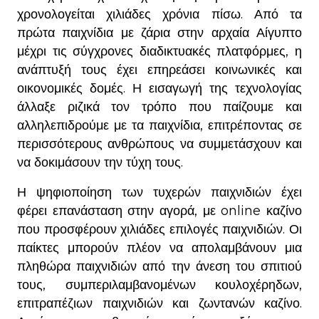
χρονολογείται χιλιάδες χρόνια πίσω. Από τα
πρώτα παιχνίδια με ζάρια στην αρχαία Αίγυπτο
μέχρι τις σύγχρονες διαδικτυακές πλατφόρμες, η
ανάπτυξή τους έχει επηρεάσει κοινωνικές και
οικονομικές δομές. Η εισαγωγή της τεχνολογίας
άλλαξε ριζικά τον τρόπο που παίζουμε και
αλληλεπιδρούμε με τα παιχνίδια, επιτρέποντας σε
περισσότερους ανθρώπους να συμμετάσχουν και
να δοκιμάσουν την τύχη τους.
Η ψηφιοποίηση των τυχερών παιχνιδιών έχει
φέρει επανάσταση στην αγορά, με online καζίνο
που προσφέρουν χιλιάδες επιλογές παιχνιδιών. Οι
παίκτες μπορούν πλέον να απολαμβάνουν μια
πληθώρα παιχνιδιών από την άνεση του σπιτιού
τους, συμπεριλαμβανομένων κουλοχέρηδων,
επιτραπέζιων παιχνιδιών και ζωντανών καζίνο.