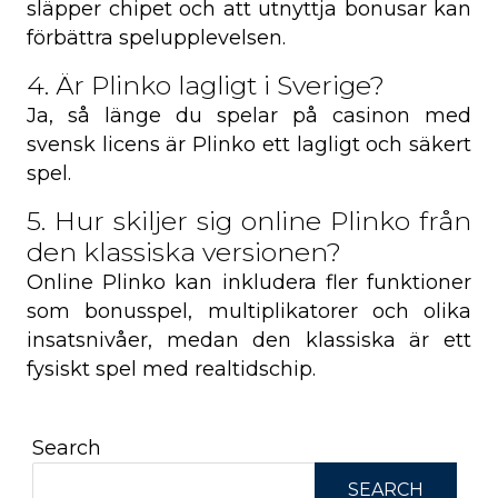
släpper chipet och att utnyttja bonusar kan
förbättra spelupplevelsen.
4. Är Plinko lagligt i Sverige?
Ja, så länge du spelar på casinon med
svensk licens är Plinko ett lagligt och säkert
spel.
5. Hur skiljer sig online Plinko från
den klassiska versionen?
Online Plinko kan inkludera fler funktioner
som bonusspel, multiplikatorer och olika
insatsnivåer, medan den klassiska är ett
fysiskt spel med realtidschip.
Search
SEARCH