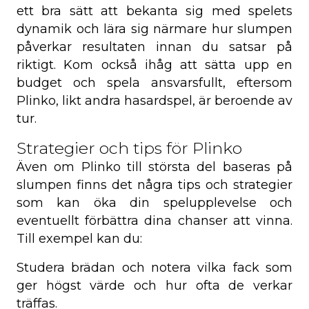
ett bra sätt att bekanta sig med spelets
dynamik och lära sig närmare hur slumpen
påverkar resultaten innan du satsar på
riktigt. Kom också ihåg att sätta upp en
budget och spela ansvarsfullt, eftersom
Plinko, likt andra hasardspel, är beroende av
tur.
Strategier och tips för Plinko
Även om Plinko till största del baseras på
slumpen finns det några tips och strategier
som kan öka din spelupplevelse och
eventuellt förbättra dina chanser att vinna.
Till exempel kan du:
Studera brädan och notera vilka fack som
ger högst värde och hur ofta de verkar
träffas.