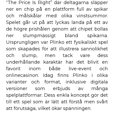
“The Price Is Right” där deltagarna släpper
ner en chip på en plattform full av spikar
och målskålar med olika vinstsummor.
Spelet går ut på att lyckas landa på ett av
de högre prishålen genom att chipet bollas
ner slumpmässigt bland spikarna.
Ursprungligen var Plinko ett fysikaliskt spel
som skapades för att illustrera sannolikhet
och slump, men tack vare dess
underhållande karaktär har det blivit en
favorit inom både live-event och
onlinecasinon. Idag finns Plinko i olika
varianter och format, inklusive digitala
versioner som erbjuds av många
spelplattformar. Dess enkla koncept gör det
till ett spel som är lätt att förstå men svårt
att förutsäga, vilket ökar spänningen.