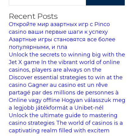
Recent Posts
Откройте мир азартных игр с Pinco
casino ваши первые шаги к успеху
Азартные игры становятся все более
популярными, и пла
Unlock the secrets to winning big with the
Jet X game In the vibrant world of online
casinos, players are always on the
Discover essential strategies to win at the
casino Gagner au casino est un rêve
partagé par des millions de personnes à
Online vagy offline Hogyan válasszuk meg
a legjobb játékformát a Unibet-nél
Unlock the ultimate guide to mastering
casino strategies The world of casinos is a
captivating realm filled with excitem