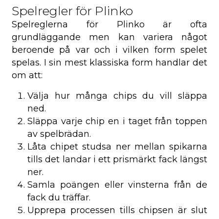
Spelregler för Plinko
Spelreglerna för Plinko är ofta
grundläggande men kan variera något
beroende på var och i vilken form spelet
spelas. I sin mest klassiska form handlar det
om att:
Välja hur många chips du vill släppa
ned.
Släppa varje chip en i taget från toppen
av spelbrädan.
Låta chipet studsa ner mellan spikarna
tills det landar i ett prismärkt fack längst
ner.
Samla poängen eller vinsterna från de
fack du träffar.
Upprepa processen tills chipsen är slut