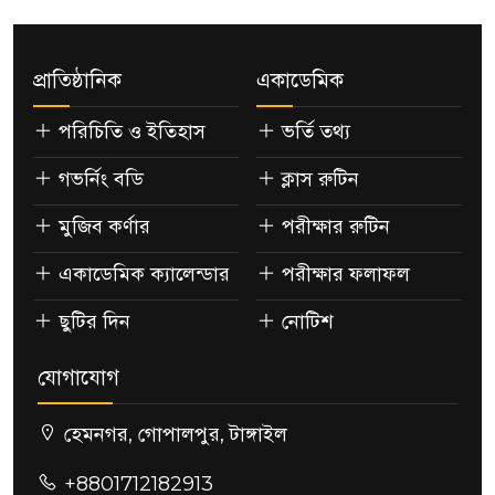
প্রাতিষ্ঠানিক
একাডেমিক
পরিচিতি ও ইতিহাস
ভর্তি তথ্য
গভর্নিং বডি
ক্লাস রুটিন
মুজিব কর্ণার
পরীক্ষার রুটিন
একাডেমিক ক্যালেন্ডার
পরীক্ষার ফলাফল
ছুটির দিন
নোটিশ
যোগাযোগ
হেমনগর, গোপালপুর, টাঙ্গাইল
+8801712182913