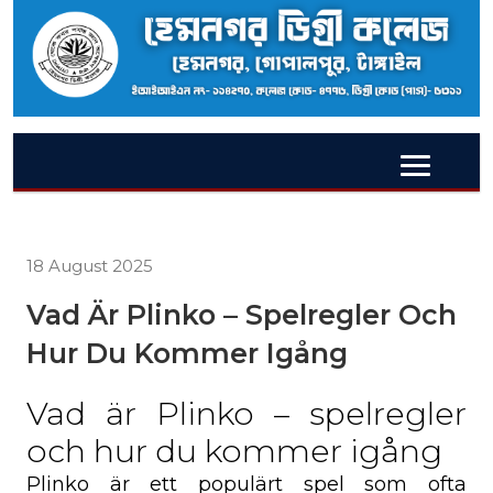
18 August 2025
Vad Är Plinko – Spelregler Och
Hur Du Kommer Igång
Vad är Plinko – spelregler
och hur du kommer igång
Plinko är ett populärt spel som ofta