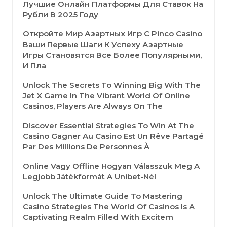
Лучшие Онлайн Платформы Для Ставок На
Рубли В 2025 Году
Откройте Мир Азартных Игр С Pinco Casino
Ваши Первые Шаги К Успеху Азартные
Игры Становятся Все Более Популярными,
И Пла
Unlock The Secrets To Winning Big With The
Jet X Game In The Vibrant World Of Online
Casinos, Players Are Always On The
Discover Essential Strategies To Win At The
Casino Gagner Au Casino Est Un Rêve Partagé
Par Des Millions De Personnes À
Online Vagy Offline Hogyan Válasszuk Meg A
Legjobb Játékformát A Unibet-Nél
Unlock The Ultimate Guide To Mastering
Casino Strategies The World Of Casinos Is A
Captivating Realm Filled With Excitem