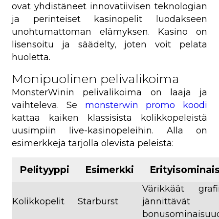
ovat yhdistäneet innovatiivisen teknologian
ja perinteiset kasinopelit luodakseen
unohtumattoman elämyksen. Kasino on
lisensoitu ja säädelty, joten voit pelata
huoletta.
Monipuolinen pelivalikoima
MonsterWinin pelivalikoima on laaja ja
vaihteleva. Se
monsterwin promo koodi
kattaa kaiken klassisista kolikkopeleistä
uusimpiin live-kasinopeleihin. Alla on
esimerkkejä tarjolla olevista peleistä:
Pelityyppi
Esimerkki
Erityisominai
Värikkäät graf
Kolikkopelit
Starburst
jännittävät
bonusominaisuu