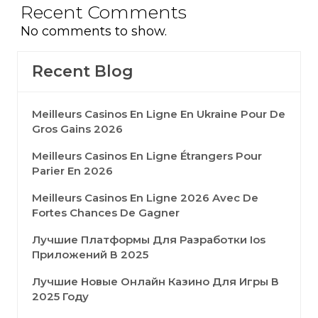
Recent Comments
No comments to show.
Recent Blog
Meilleurs Casinos En Ligne En Ukraine Pour De
Gros Gains 2026
Meilleurs Casinos En Ligne Étrangers Pour
Parier En 2026
Meilleurs Casinos En Ligne 2026 Avec De
Fortes Chances De Gagner
Лучшие Платформы Для Разработки Ios
Приложений В 2025
Лучшие Новые Онлайн Казино Для Игры В
2025 Году