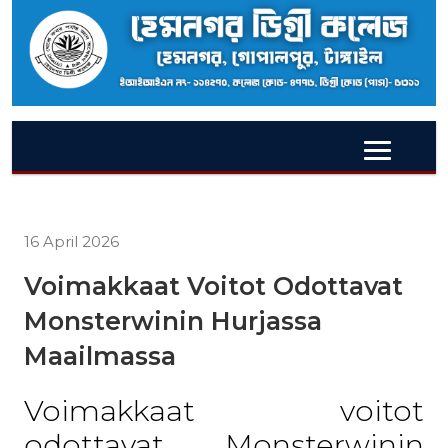
16 April 2026
Voimakkaat Voitot Odottavat
Monsterwinin Hurjassa
Maailmassa
Voimakkaat voitot
odottavat Monsterwinin