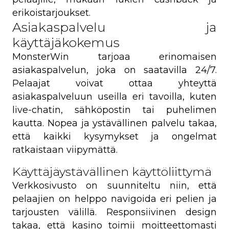
erikoistarjoukset.
Asiakaspalvelu ja
käyttäjäkokemus
MonsterWin tarjoaa erinomaisen
asiakaspalvelun, joka on saatavilla 24/7.
Pelaajat voivat ottaa yhteyttä
asiakaspalveluun useilla eri tavoilla, kuten
live-chatin, sähköpostin tai puhelimen
kautta. Nopea ja ystävällinen palvelu takaa,
että kaikki kysymykset ja ongelmat
ratkaistaan viipymättä.
Käyttäjäystävällinen käyttöliittymä
Verkkosivusto on suunniteltu niin, että
pelaajien on helppo navigoida eri pelien ja
tarjousten välillä. Responsiivinen design
takaa, että kasino toimii moitteettomasti