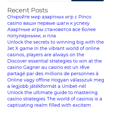
Recent Posts
Откройте мир азартных игр с Pinco
casino ваши первые шаги к успеху
Азартные игры становятся все более
популярными, и пла
Unlock the secrets to winning big with the
Jet X game In the vibrant world of online
casinos, players are always on the
Discover essential strategies to win at the
casino Gagner au casino est un rêve
partagé par des millions de personnes à
Online vagy offline Hogyan válasszuk meg
a legjobb játékformát a Unibet-nél
Unlock the ultimate guide to mastering
casino strategies The world of casinos is a
captivating realm filled with excitem