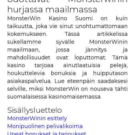
hurjassa maailmassa
MonsterWin Kasino Suomi on kuin
taikuutta, joka vie sinut unohtumattomaan
kokemukseen. Tässä artikkelissa
sukellamme syvälle MonsterWinin
maailmaan, jossa jännitys ja
mahdollisuudet ovat loputtomat. Tämä
kasino tarjoaa ainutlaatuisia pelejä,
houkuttelevia bonuksia ja huipputason
asiakaspalvelua. Lue eteenpäin saadaksesi
selville, miksi MonsterWin on nouseva tähti
suomalaisessa kasinomaisemassa.
Sisällysluettelo
MonsterWinin esittely
Monipuolinen pelivalikoima
Upeat bonukset ja tarjoukset