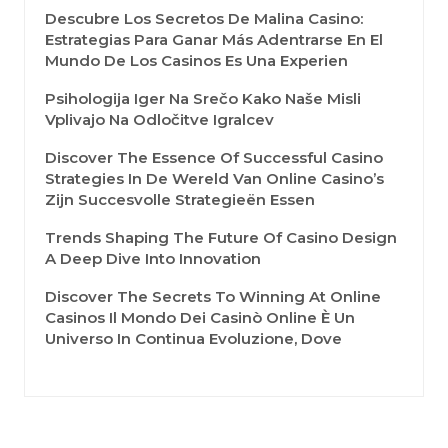
Descubre Los Secretos De Malina Casino:
Estrategias Para Ganar Más Adentrarse En El
Mundo De Los Casinos Es Una Experien
Psihologija Iger Na Srečo Kako Naše Misli
Vplivajo Na Odločitve Igralcev
Discover The Essence Of Successful Casino
Strategies In De Wereld Van Online Casino’s
Zijn Succesvolle Strategieën Essen
Trends Shaping The Future Of Casino Design
A Deep Dive Into Innovation
Discover The Secrets To Winning At Online
Casinos Il Mondo Dei Casinò Online È Un
Universo In Continua Evoluzione, Dove