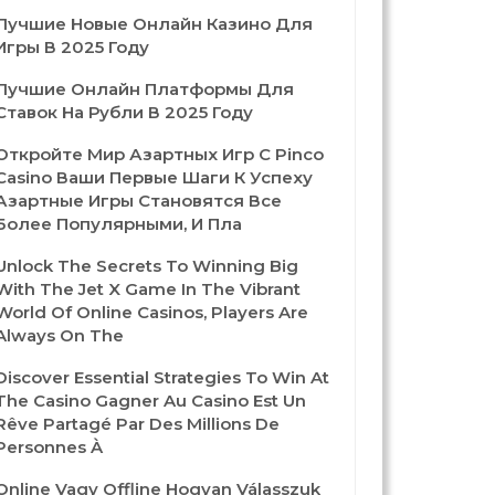
Лучшие Новые Онлайн Казино Для
Игры В 2025 Году
Лучшие Онлайн Платформы Для
Ставок На Рубли В 2025 Году
Откройте Мир Азартных Игр С Pinco
Casino Ваши Первые Шаги К Успеху
Азартные Игры Становятся Все
Более Популярными, И Пла
Unlock The Secrets To Winning Big
With The Jet X Game In The Vibrant
World Of Online Casinos, Players Are
Always On The
Discover Essential Strategies To Win At
The Casino Gagner Au Casino Est Un
Rêve Partagé Par Des Millions De
Personnes À
Online Vagy Offline Hogyan Válasszuk