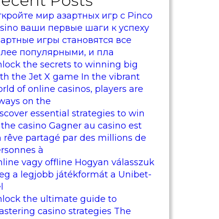
ecent Posts
кройте мир азартных игр с Pinco
sino ваши первые шаги к успеху
артные игры становятся все
олее популярными, и пла
lock the secrets to winning big
th the Jet X game In the vibrant
rld of online casinos, players are
ways on the
scover essential strategies to win
 the casino Gagner au casino est
 rêve partagé par des millions de
rsonnes à
line vagy offline Hogyan válasszuk
g a legjobb játékformát a Unibet-
l
lock the ultimate guide to
stering casino strategies The