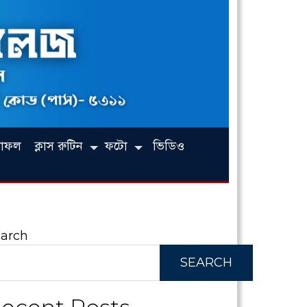
লাফল
ক্লাস রুটিন
ফটো
ভিডিও
arch
SEARCH