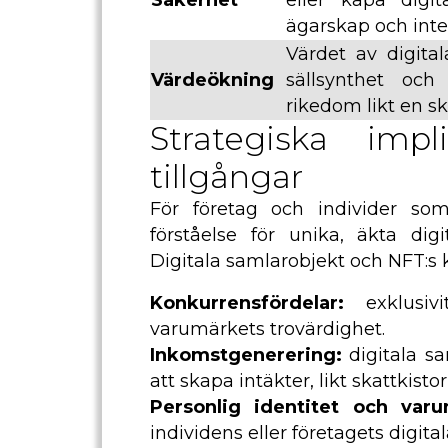
Säkerhet
eller kapa digit
ägarskap och integ
Värdet av digita
Värdeökning
sällsynthet och 
rikedom likt en sk
Strategiska impl
tillgångar
För företag och individer so
förståelse för unika, äkta digi
Digitala samlarobjekt och NFT:s
Konkurrensfördelar:
exklusivi
varumärkets trovärdighet.
Inkomstgenerering:
digitala sa
att skapa intäkter, likt skattkis
Personlig identitet och varu
individens eller företagets digital