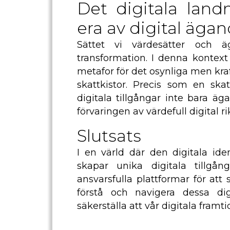
Det digitala land
era av digital ägan
Sättet vi värdesätter och ä
transformation. I denna kontex
metafor för det osynliga men kraf
skattkistor. Precis som en ska
digitala tillgångar inte bara ä
förvaringen av värdefull digital 
Slutsats
I en värld där den digitala iden
skapar unika digitala tillgå
ansvarsfulla plattformar för att 
förstå och navigera dessa dig
säkerställa att vår digitala framt