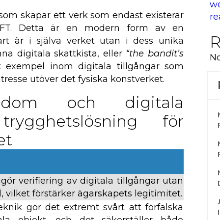
wo
r som skapar ett verk som endast existerar
re
NFT. Detta är en modern form av en
R
art är i själva verket utan i dess unika
a digitala skattkista, eller
“the bandit’s
No
nt exempel inom digitala tillgångar som
tresse utöver det fysiska konstverket.
kedom och digitala
trygghetslösning för
et
ör verifiering av digitala tillgångar utan
 vilket förstärker ägarskapets legitimitet.
eknik gör det extremt svårt att förfalska