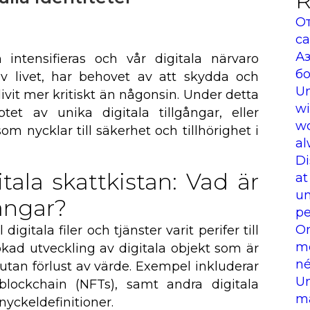
R
От
ca
Аз
 intensifieras och vår digitala närvaro
б
av livet, har behovet av att skydda och
Un
livit mer kritiskt än någonsin. Under detta
wi
et av unika digitala tillgångar, eller
wo
 som nycklar till säkerhet och tillhörighet i
al
Di
ala skattkistan: Vad är
at
un
gångar?
pe
On
digitala filer och tjänster varit perifer till
me
ökad utveckling av digitala objekt som är
né
 utan förlust av värde. Exempel inkluderar
Un
blockchain (NFTs), samt andra digitala
ma
yckeldefinitioner.