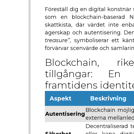
Föreställ dig en digital konstnä
som en blockchain-baserad 
skattkista, där värdet inte enb
ägerskap och autentisering. Denn
treasure”
, symboliserar ett kä
förvärvar scenvärde och samlarin
Blockchain, ri
tillgångar: En 
framtidens identit
Aspekt
Beskrivning
Blockchain möjligg
Autentisering
externa mellanled,
Decentraliserad t