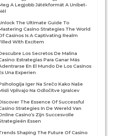
Meg A Legjobb Játékformát A Unibet-
Nél
Unlock The Ultimate Guide To
Mastering Casino Strategies The World
Of Casinos Is A Captivating Realm
Filled With Excitem
Descubre Los Secretos De Malina
Casino: Estrategias Para Ganar Más
Adentrarse En El Mundo De Los Casinos
Es Una Experien
Psihologija Iger Na Srečo Kako Naše
Misli Vplivajo Na Odločitve Igralcev
Discover The Essence Of Successful
Casino Strategies In De Wereld Van
Online Casino’s Zijn Succesvolle
Strategieën Essen
Trends Shaping The Future Of Casino