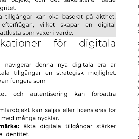
ala objekt, och det säkerställer både
ritet.
la tillgångar kan öka baserat på äkthet,
efterfrågan, vilket skapar en digital
attkista som växer i värde.
ikationer för digitala
m navigerar denna nya digitala era är
tala tillgångar en strategisk möjlighet.
 kan fungera som:
tet och autentisering kan förbättra
mlarobjekt kan säljas eller licensieras för
tor med många nycklar.
märke:
äkta digitala tillgångar stärker
a identitet.