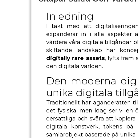
Inledning
I takt med att digitaliseringen
expanderar in i alla aspekter 
värdera våra digitala tillgångar b
skiftande landskap har koncept
digitally rare assets
, lyfts fram
den digitala världen.
Den moderna digit
unika digitala till
Traditionellt har äganderätten till 
det fysiska, men idag ser vi en 
oersättliga och svåra att kopiera
digitala konstverk, tokens på 
samlarobjekt baserade på unika n