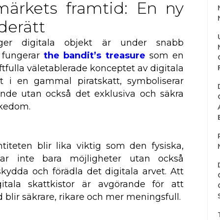
märkets framtid: En ny
derätt
ger digitala objekt är under snabb
t fungerar
the bandit’s treasure
som en
tfulla väletablerade konceptet av digitala
tt i en gammal piratskatt, symboliserar
gande utan också det exklusiva och säkra
rikedom.
titeten blir lika viktig som den fysiska,
ngar inte bara möjligheter utan också
skydda och förädla det digitala arvet. Att
itala skattkistor är avgörande för att
id blir säkrare, rikare och mer meningsfull.