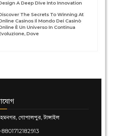
Design A Deep Dive Into Innovation
Discover The Secrets To Winning At
Online Casinos Il Mondo Dei Casinò
Online È Un Universo In Continua
Evoluzione, Dove
াযোগ
হেমনগর, গোপালপুর, টাঙ্গাইল
+8801712182913